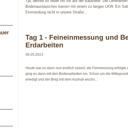
Tja, derzeit ist leider nix los auf der Baustelle. Die Lieferanten
Bodenaustausches kamen mit einem zu langen LKW. Ein Satte
Einmündung nicht in unsere Straße...
auer
Tag 1 - Feineinmessung und Be
Erdarbeiten
06.05.2013
Heute war es dann nun endlich soweit, die Feinmessung erfolgt
ging es dann mit den Bodenarbeiten los. Schon um die Mittagszei
erledigt und der Breg mit dem Aushub wuchs...