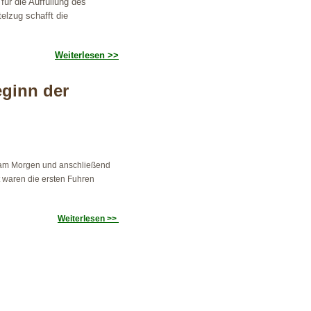
 für die Auffüllung des
lzug schafft die
Weiterlesen >>
ginn der
e am Morgen und anschließend
t waren die ersten Fuhren
Weiterlesen >>