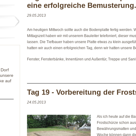
eine erfolgreiche Bemusterung
29.05.2013
Am heutigen Mittwoch sollte auch die Bodenplatte fertig werden. Wi
Mittagszeit haben wir mit unserem Bauleiter telefoniert, dieser m
lassen. Die Tiefbauer haben unsere Platte etwas zu klein ausgefü
hatten wir auch einen erfolgreichen Tag, denn wir hatten unsere 
Fenster, Fensterbänke, Innentüren und Außentür, Treppe und San
 Dorf
 unsere
ke auf
Tag 19 - Vorbereitung der Fros
24.05.2013
Als ich heute auf die B
Frostschürze schon au
Bewährungsmatten und 
Woche können dann die 