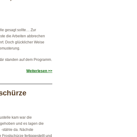
.
e gesagt sollte.... Zur
usste die Arbeiten abbrechen
hrt. Doch glücklicher Weise
Bemusterung.
itär standen auf dem Programm.
Weiterlesen >>
tschürze
austelle kam war die
sgehoben und es lagen die
-stähle da. Nächste
Frostschürze fertiggestellt und