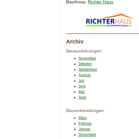
Baufirma:
Richter Haus
Archiv
Bauausführungen:
November
Oktober
September
August
Juli
Juni
Mai
April
Bauvorbereitungen:
März
Februar
Januar
Dezember